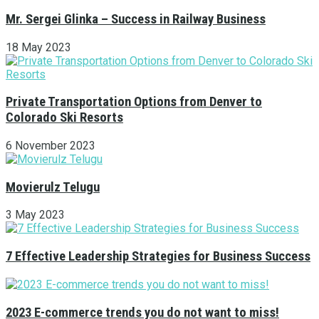
Mr. Sergei Glinka – Success in Railway Business
18 May 2023
Private Transportation Options from Denver to
Colorado Ski Resorts
6 November 2023
Movierulz Telugu
3 May 2023
7 Effective Leadership Strategies for Business Success
2023 E-commerce trends you do not want to miss!