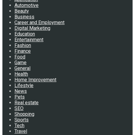
Automotive
Beauty
Business
Career and Employment
Digital Marketing
Education
Entertainment
Fashion
Finance
Food
Game
General
Health
Home Improvement
Lifestyle
News
Pets
Real estate
SEO
Shopping
Sports
Tech
Travel