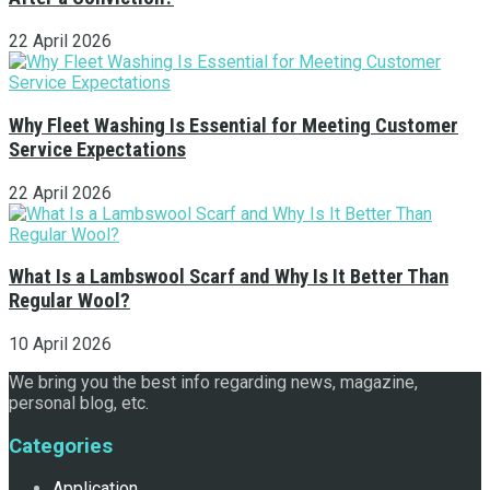
22 April 2026
Why Fleet Washing Is Essential for Meeting Customer
Service Expectations
22 April 2026
What Is a Lambswool Scarf and Why Is It Better Than
Regular Wool?
10 April 2026
We bring you the best info regarding news, magazine,
personal blog, etc.
Categories
Application